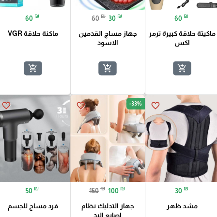
₪
₪
₪
₪
60
60
30
60
ماكيتة حلاقة كبيرة ترمر
جهاز مساج القدمين
ماكنة حلاقة VGR
اكس
الاسود
add_shopping_cart
add_shopping_cart
add_shopping_cart
-33%
favorite_border
favorite_border
favorite_border
₪
₪
₪
₪
50
150
100
30
مشد ظهر
جهاز التدليك نظام
فرد مساج للجسم
اصابع اليد