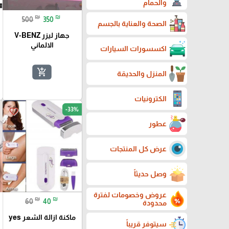
والحمام
₪
₪
500
350
الصحة والعناية بالجسم
جهاز ليزر V-BENZ
الالماني
اكسسورات السيارات
add_shopping_cart
المنزل والحديقة
الكترونيات
-33%
favorite_border
عطور
عرض كل المنتجات
وصل حديثاً
عروض وخصومات لفترة
₪
₪
60
40
محدودة
ماكنة ازالة الشعر yes
سيتوفر قريباً