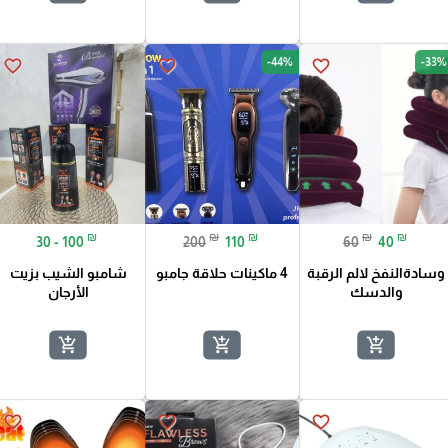
-44%
-33%
favorite_border
favorite_border
favorite_border
₪
₪
₪
₪
₪
30 - 100
200
110
60
40
وسادةالنفخ لالم الرقبة
4 ماكينات حلاقة جامبو
شامبو الشيب بزيت
والدسك
الأرجان
add_shopping_cart
add_shopping_cart
add_shopping_cart
favorite_border
favorite_border
favorite_border