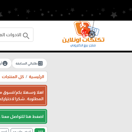
search
emoji_emotions
ballot
طلباتي السابقة
آر
الرئيسية
كل المنتجات
اهلا وسهلا بكم/تسوق معن
المطلوبة..شكرا لاختياركم
اضغط هنا للتواصل معنا 
الكل
ابيض واسود
احمر