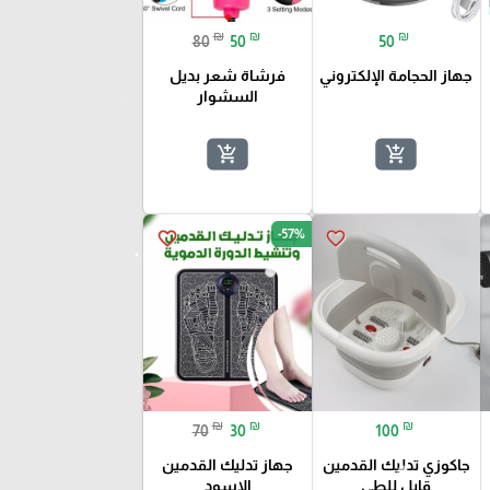
₪
₪
₪
80
50
50
جهاز الحجامة الإلكتروني
فرشاة شعر بديل
السشوار
add_shopping_cart
add_shopping_cart
-57%
favorite_border
favorite_border
₪
₪
₪
70
30
100
جاكوزي تدليك القدمين
جهاز تدليك القدمين
قابل للطي
الاسود