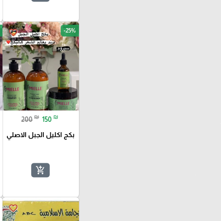
-25%
favorite_border
₪
₪
200
150
بكج اكليل الجبل الاصلي
add_shopping_cart
favorite_border