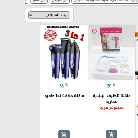
favorite_border
favorite_border
₪
₪
65
20
ماكنة تنظيف البشرة
ماكنة حلاقة 3×1 جامبو
بطارية
سيتوفر قريباً
add_shopping_cart
add_shopping_cart