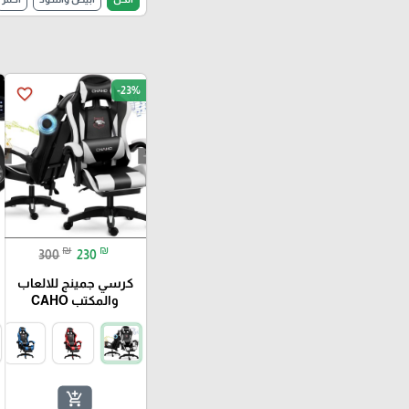
-23%
favorite_border
₪
₪
300
230
كرسي جمينج للالعاب
والمكتب CAHO
add_shopping_cart