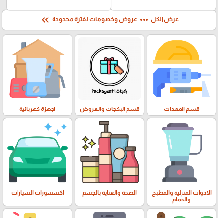
keyboard_double_arrow_left
more_horiz
عرض الكل
عروض وخصومات لفترة محدودة
قسم المعدات
قسم البكجات والعروض
اجهزة كهربائية
الادوات المنزلية والمطبخ
الصحة والعناية بالجسم
اكسسورات السيارات
والحمام