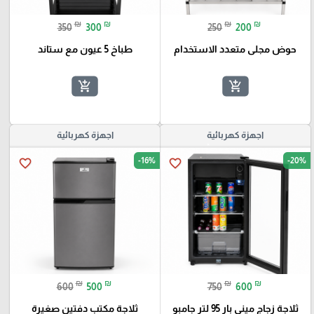
₪
₪
₪
₪
350
300
250
200
حوض مجلى متعدد الاستخدام
طباخ 5 عيون مع ستاند
add_shopping_cart
add_shopping_cart
اجهزة كهربائية
اجهزة كهربائية
-16%
-20%
favorite_border
favorite_border
₪
₪
₪
₪
600
500
750
600
ثلاجة زجاج ميني بار 95 لتر جامبو
ثلاجة مكتب دفتين صغيرة