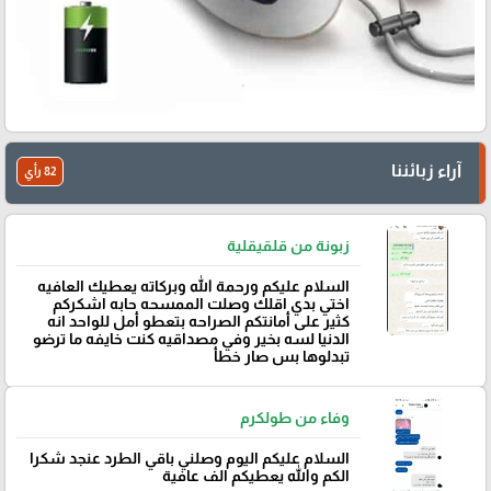
آراء زبائننا
82 رأي
زبونة من قلقيقلية
السلام عليكم ورحمة الله وبركاته يعطيك العافيه
اختي بدي اقلك وصلت الممسحه حابه اشكركم
كثير على أمانتكم الصراحه بتعطو أمل للواحد انه
الدنيا لسه بخير وفي مصداقيه كنت خايفه ما ترضو
تبدلوها بس صار خطأ
وفاء من طولكرم
السلام عليكم اليوم وصلني باقي الطرد عنجد شكرا
الكم والله يعطيكم الف عافية