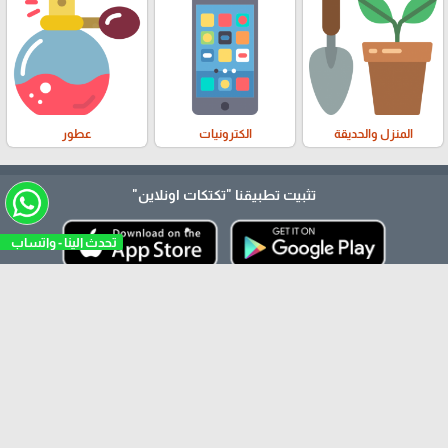
المنزل والحديقة
الكترونيات
عطور
تثبيت تطبيقنا
"تكتكات اونلاين"
تحدث الينا - واتسا
verified
متجرنا مُسجل لدى وزارة الإقتصاد
565041191
arrow_upward
تكتكات أونلاين ©