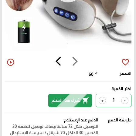
arrow_back_ios
arrow_forward_ios
play_circle_outline
favorite_border
السعر
₪
60
اختر الكمية
shopping_cart
شراء هذا المنتج
+
-
طريقة الدفع
الدفع عند الإستلام
التوصيل خلال 72 ساعة/يضاف توصيل للضفة 20
القدس 30 الداخل 70 شيقل / سياسة الاستبدال