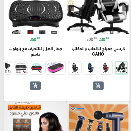
₪
₪
₪
250
300
230
كرسي جمينج للالعاب والمكتب
جهاز الهزاز للتنحيف مع بلوتوث
CAHO
جامبو
add_shopping_cart
add_shopping_cart
favorite_border
favorite_border