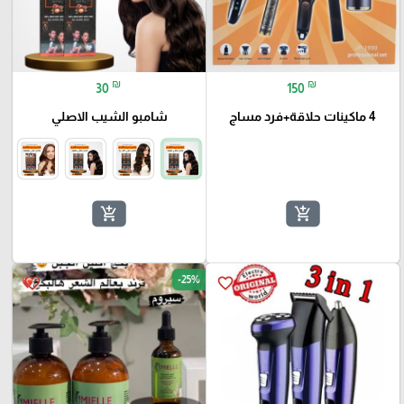
₪
₪
30
150
4 ماكينات حلاقة+فرد مساج
شامبو الشيب الاصلي
add_shopping_cart
add_shopping_cart
-25%
favorite_border
favorite_border