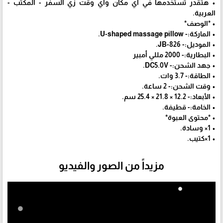
• هتقدر تستخدمها في أي مكان وأي وقت زي السفر - المكتب -
العربية.
• *الوصف*
• الماركة:- U-shaped massage pillow.
• الموديل:- JB-826.
• البطارية:- 2000 مللي أمبير
• جهد الشحن:- DC5.0V.
• الطاقة:- 3.7 وات.
• وقت الشحن:- 2 ساعة.
• الأبعاد:- 12.2 × 21.8 × 25.4 سم.
• الخامة:- قطيفة.
• *محتوى العبوة*
• 1× وسادة.
• 1×كتيب.
مزيداً من الصور والفيديو