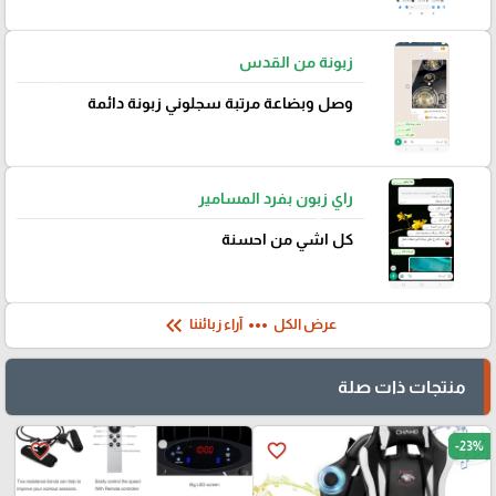
زبونة من القدس
وصل وبضاعة مرتبة سجلوني زبونة دائمة
راي زبون بفرد المسامير
كل اشي من احسنة
keyboard_double_arrow_left
more_horiz
عرض الكل
آراء زبائننا
منتجات ذات صلة
-23%
favorite_border
favorite_border