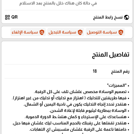
في حالة كان هناك خلل بالمنتج بعد الاستلام
qr_code
public
نسخ رابط المنتج
QR
policy
policy
policy
سياسة التوصيل
سياسة التبديل
سياسة الإلغاء
تفاصيل المنتج
رقم المنتج
18
• *المميزات*
• تصميم الوسادة مخصص علشان تلف على كل الرقبة.
• فيها طريقتين للتدليك ( اهتزاز مع تدليك أو تدليك من غير اهتزاز).
• هتقدر تحدد إتجاه التدليك يكون في ناحية اليمين أو الشمال.
• الوسادة ببطارية ليثيوم قابلة لإعادة الشحن.
• هتساعدك علي الإسترخاء و كمان هتنشط الدورة الدموية.
• هتقدر تقفلها على رقبتك بالحجم المناسب ليك علشان فيها حبل.
• خامتها ناعمة على الرقبة علشان متسببش اي التهابات.