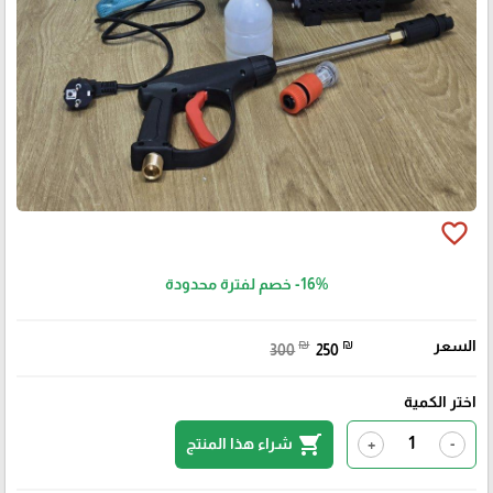
favorite_border
-16%
خصم لفترة محدودة
السعر
₪
₪
300
250
اختر الكمية
shopping_cart
شراء هذا المنتج
+
-