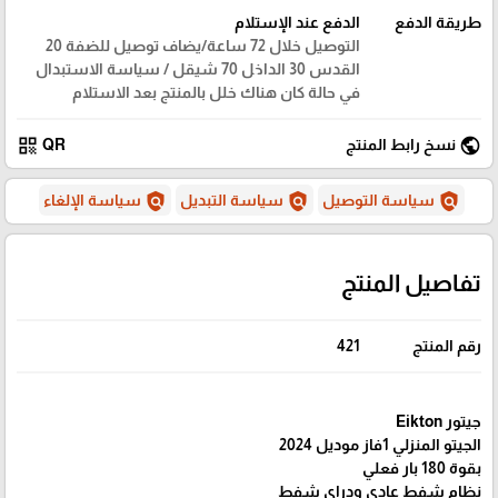
طريقة الدفع
الدفع عند الإستلام
التوصيل خلال 72 ساعة/يضاف توصيل للضفة 20
القدس 30 الداخل 70 شيقل / سياسة الاستبدال
في حالة كان هناك خلل بالمنتج بعد الاستلام
qr_code
public
نسخ رابط المنتج
QR
policy
policy
policy
سياسة التوصيل
سياسة التبديل
سياسة الإلغاء
تفاصيل المنتج
رقم المنتج
421
جيتور Eikton
الجيتو المنزلي 1فاز موديل 2024
بقوة 180 بار فعلي
نظام شفط عادي ودراي شفط