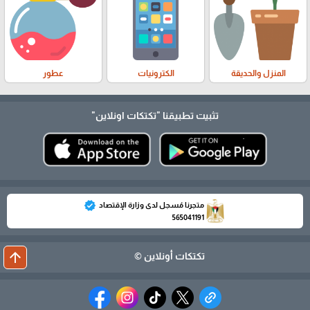
المنزل والحديقة
الكترونيات
عطور
تثبيت تطبيقنا
"تكتكات اونلاين"
verified
متجرنا مُسجل لدى وزارة الإقتصاد
565041191
arrow_upward
تكتكات أونلاين ©