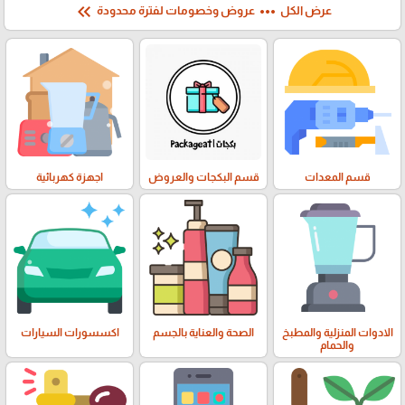
keyboard_double_arrow_left
more_horiz
عرض الكل
عروض وخصومات لفترة محدودة
قسم المعدات
قسم البكجات والعروض
اجهزة كهربائية
الادوات المنزلية والمطبخ
الصحة والعناية بالجسم
اكسسورات السيارات
والحمام