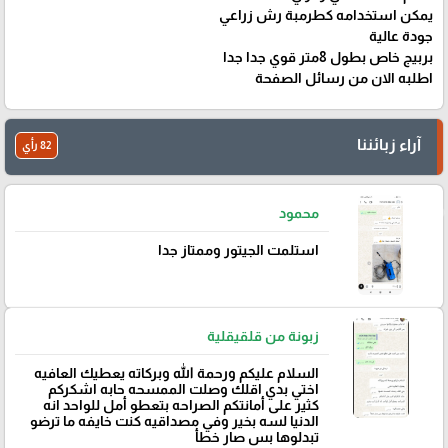
يمكن استخدامه كطرمبة رش زراعي
جودة عالية
بربيج خاص بطول 8متر قوي جدا جدا
اطلبه الان من رسائل الصفحة
آراء زبائننا
82 رأي
محمود
استلمت الجيتور وممتاز جدا
زبونة من قلقيقلية
السلام عليكم ورحمة الله وبركاته يعطيك العافيه
اختي بدي اقلك وصلت الممسحه حابه اشكركم
كثير على أمانتكم الصراحه بتعطو أمل للواحد انه
الدنيا لسه بخير وفي مصداقيه كنت خايفه ما ترضو
تبدلوها بس صار خطأ