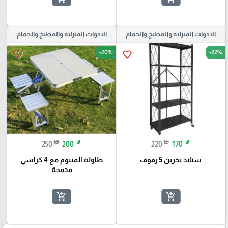
الادوات المنزلية والمطبخ والحمام
الادوات المنزلية والمطبخ والحمام
-20%
-22%
favorite_border
favorite_border
₪
₪
₪
₪
250
200
220
170
ستاند تخزين 5 رفوف
طاولة المنيوم مع 4 كراسي
مدمجة
add_shopping_cart
add_shopping_cart