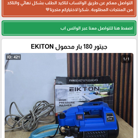
التواصل معكم عن طريق الواتساب لتاكيد الطلب بشكل نهائي والتاكد
من المنتجات المطلوبة..شكرا لاختياركم متجرنا💙
اضغط هنا للتواصل معنا عبر الواتس اب
جيتور 180 بار محمول EKITON
1 / 1