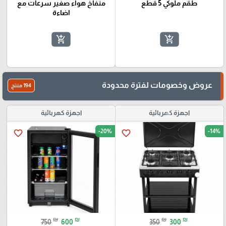
طقم ملوكي 5 قطع
منفاخ هواء صغير سرعات مع
اضاءة
add_shopping_cart
add_shopping_cart
عروض وخصومات لفترة محدودة
194 منتج
اجهزة كهربائية
اجهزة كهربائية
-20%
-14%
favorite_border
favorite_border
₪
₪
₪
₪
750
600
350
300