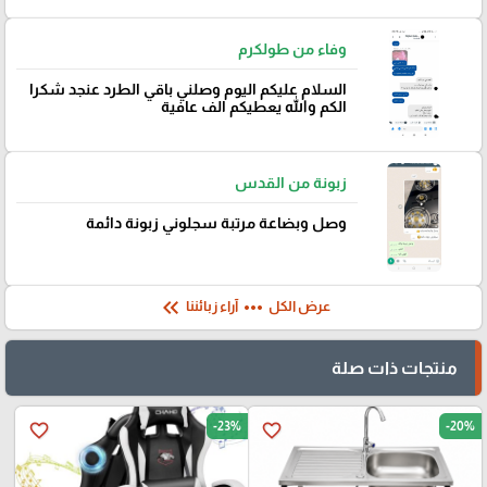
وفاء من طولكرم
السلام عليكم اليوم وصلني باقي الطرد عنجد شكرا
الكم والله يعطيكم الف عافية
زبونة من القدس
وصل وبضاعة مرتبة سجلوني زبونة دائمة
keyboard_double_arrow_left
more_horiz
عرض الكل
آراء زبائننا
منتجات ذات صلة
-23%
-20%
favorite_border
favorite_border