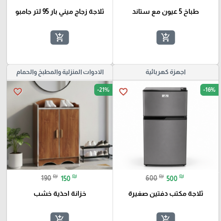
طباخ 5 عيون مع ستاند
ثلاجة زجاج ميني بار 95 لتر جامبو
add_shopping_cart
add_shopping_cart
اجهزة كهربائية
الادوات المنزلية والمطبخ والحمام
-21%
-16%
favorite_border
favorite_border
₪
₪
₪
₪
190
150
600
500
ثلاجة مكتب دفتين صغيرة
خزانة احذية خشب
add_shopping_cart
add_shopping_cart