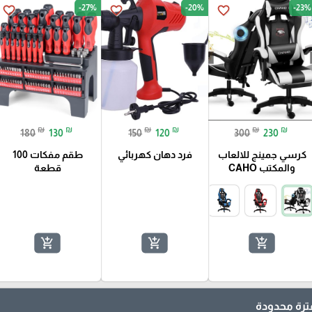
-27%
-20%
-23%
favorite_border
favorite_border
favorite_border
₪
₪
₪
₪
₪
₪
180
130
150
120
300
230
كرسي جمينج للالعاب
فرد دهان كهربائي
طقم مفكات 100
والمكتب CAHO
قطعة
add_shopping_cart
add_shopping_cart
add_shopping_cart
رة محدودة