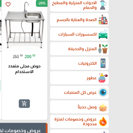
الادوات المنزلية والمطبخ
-20%
favorite_border
والحمام
الصحة والعناية بالجسم
اكسسورات السيارات
المنزل والحديقة
₪
₪
250
200
الكترونيات
حوض مجلى متعدد
الاستخدام
عطور
عرض كل المنتجات
add_shopping_cart
وصل حديثاً
عروض وخصومات لفترة
محدودة
عروض وخصومات لفت