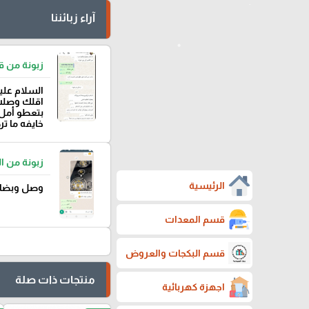
آراء زبائننا
زبونة من ق
السلام علي
اقلك وصلت 
بتعطو أمل 
خايفه ما ت
زبونة من 
الرئيسية
وصل وبضاعة
قسم المعدات
قسم البكجات والعروض
منتجات ذات صلة
اجهزة كهربائية