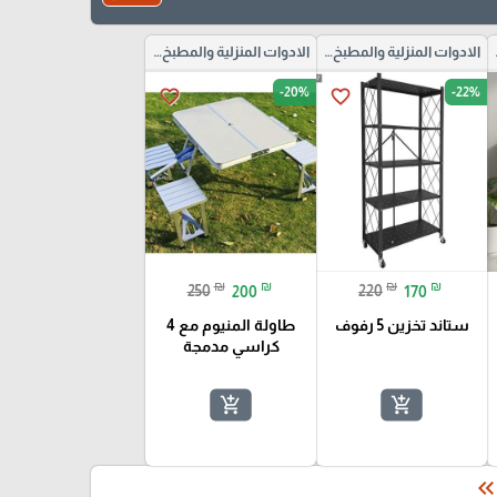
والحمام
الادوات المنزلية والمطبخ والحمام
الادوات المنزلية والمطبخ والحمام
-20%
-22%
favorite_border
favorite_border
₪
₪
₪
₪
250
200
220
170
ستاند تخزين 5 رفوف
طاولة المنيوم مع 4
كراسي مدمجة
add_shopping_cart
add_shopping_cart
keyboard_double_arrow_le