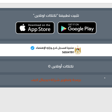
تثبيت تطبيقنا
"تكتكات اونلاين"
verified
متجرنا مُسجل لدى وزارة الإقتصاد
565041191
تكتكات أونلاين ©
برمجة وتطوير شركة ديجيتال لايف