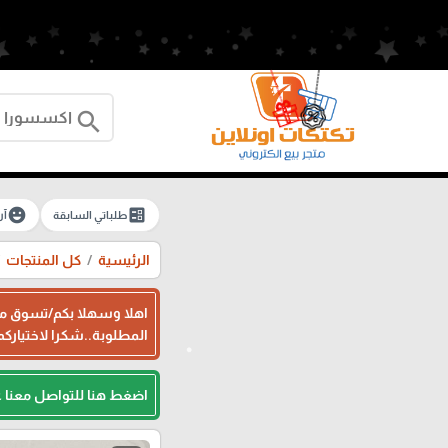
search
emoji_emotions
ballot
طلباتي السابقة
آر
الرئيسية
كل المنتجات
اهلا وسهلا بكم/تسوق معن
المطلوبة..شكرا لاختياركم
اضغط هنا للتواصل معنا 