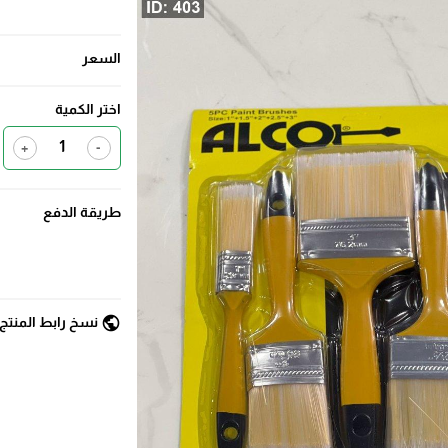
السعر
اختر الكمية
+
-
طريقة الدفع
public
نسخ رابط المنتج