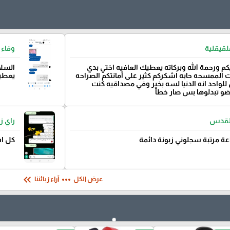
لقيقلية
وفاء 
كم ورحمة الله وبركاته يعطيك العافيه اختي بدي
السلا
الممسحه حابه اشكركم كثير على أمانتكم الصراحه
يعطيك
للواحد انه الدنيا لسه بخير وفي مصداقيه كنت
رضو تبدلوها بس صار خطأ
القدس
راي ز
 مرتبة سجلوني زبونة دائمة
كل ا
keyboard_double_arrow_left
more_horiz
عرض الكل
آراء زبائننا