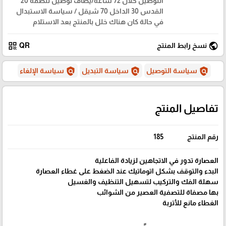
التوصيل خلال 72 ساعة/يضاف توصيل للضفة 20
القدس 30 الداخل 70 شيقل / سياسة الاستبدال
في حالة كان هناك خلل بالمنتج بعد الاستلام
qr_code
public
نسخ رابط المنتج
QR
policy
policy
policy
سياسة التوصيل
سياسة التبديل
سياسة الإلغاء
تفاصيل المنتج
رقم المنتج
185
العصارة تدور في الاتجاهين لزيادة الفاعلية
البدء والتوقف بشكل اتوماتيك عند الضغط على غطاء العصارة
سهلة الفك والتركيب لتسهيل التنظيف والغسيل
بها مصفاة للتصفية العصير من الشوائب
الغطاء مانع للأتربة