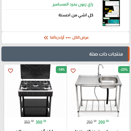
راي زبون بفرد المسامير
كل اشي من احسنة
keyboard_double_arrow_left
more_horiz
عرض الكل
آراء زبائننا
منتجات ذات صلة
-14%
-20%
favorite_border
favorite_border
₪
₪
₪
₪
350
300
250
200