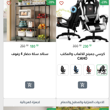
-28%
-23%
favorite_border
favorite_border
₪
₪
₪
₪
250
180
300
230
كرسي جمينج للالعاب والمكتب
ستاند سلة حضار 4 رفوف
CAHO
add_shopping_cart
add_shopping_cart
الادوات المنزلية والمطبخ والحمام
اجهزة كهربائية