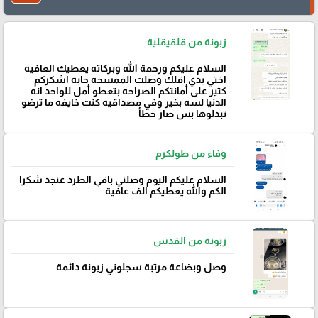
زبونة من قلقيقلية
السلام عليكم ورحمة الله وبركاته يعطيك العافيه
اختي بدي اقلك وصلت الممسحه حابه اشكركم
كثير على أمانتكم الصراحه بتعطو أمل للواحد انه
الدنيا لسه بخير وفي مصداقيه كنت خايفه ما ترضو
تبدلوها بس صار خطأ
وفاء من طولكرم
السلام عليكم اليوم وصلني باقي الطرد عنجد شكرا
الكم والله يعطيكم الف عافية
زبونة من القدس
وصل وبضاعة مرتبة سجلوني زبونة دائمة