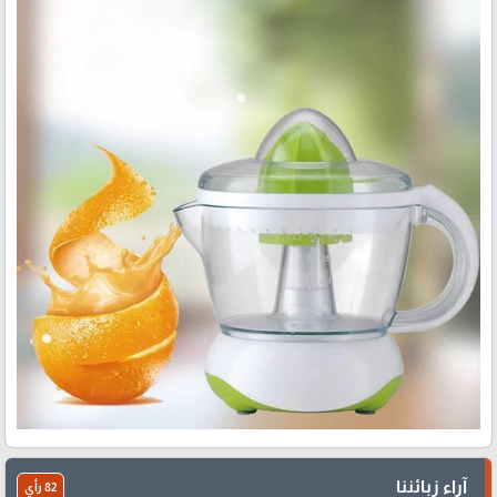
آراء زبائننا
82 رأي