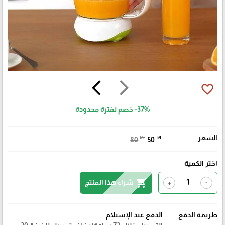
arrow_back_ios
arrow_forward_ios
favorite_border
-37%
خصم لفترة محدودة
السعر
₪
₪
80
50
اختر الكمية
shopping_cart
شراء هذا المنتج
+
-
طريقة الدفع
الدفع عند الإستلام