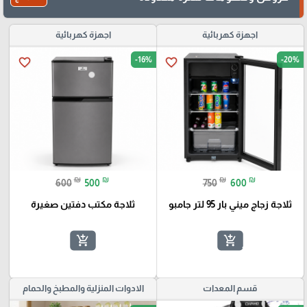
اجهزة كهربائية
اجهزة كهربائية
-16%
-20%
favorite_border
favorite_border
₪
₪
₪
₪
600
500
750
600
ثلاجة زجاج ميني بار 95 لتر جامبو
ثلاجة مكتب دفتين صغيرة
add_shopping_cart
add_shopping_cart
قسم المعدات
الادوات المنزلية والمطبخ والحمام