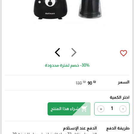
arrow_back_ios
arrow_forward_ios
favorite_border
-30%
خصم لفترة محدودة
السعر
₪
₪
130
90
اختر الكمية
shopping_cart
شراء هذا المنتج
+
-
طريقة الدفع
الدفع عند الإستلام