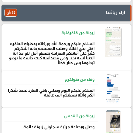
آراء زبائننا
82 رأي
زبونة من قلقيقلية
السلام عليكم ورحمة الله وبركاته يعطيك العافيه
اختي بدي اقلك وصلت الممسحه حابه اشكركم
كثير على أمانتكم الصراحه بتعطو أمل للواحد انه
الدنيا لسه بخير وفي مصداقيه كنت خايفه ما ترضو
تبدلوها بس صار خطأ
وفاء من طولكرم
السلام عليكم اليوم وصلني باقي الطرد عنجد شكرا
الكم والله يعطيكم الف عافية
زبونة من القدس
وصل وبضاعة مرتبة سجلوني زبونة دائمة