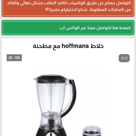
التواصل معكم عن طريق الواتساب لتاكيد الطلب بشكل نهائي والتاكد
من المنتجات المطلوبة..شكرا لاختياركم متجرنا💙
اضغط هنا للتواصل معنا عبر الواتس اب
خلاط hoffmans مع مطحنة
1 / 2