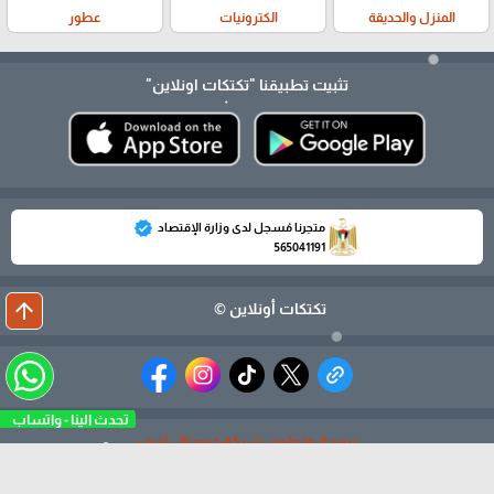
المنزل والحديقة
الكترونيات
عطور
تثبيت تطبيقنا
"تكتكات اونلاين"
verified
متجرنا مُسجل لدى وزارة الإقتصاد
565041191
arrow_upward
تكتكات أونلاين ©
تحدث الينا - واتسا
برمجة وتطوير شركة ديجيتال لايف