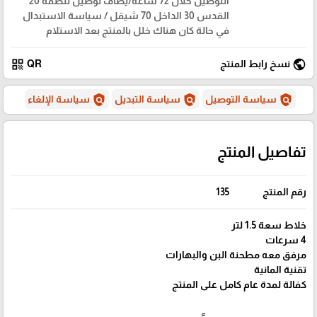
التوصيل خلال 72 ساعة/يضاف توصيل للضفة 20
القدس 30 الداخل 70 شيقل / سياسة الاستبدال
في حالة كان هناك خلل بالمنتج بعد الاستلام
qr_code
public
نسخ رابط المنتج
QR
policy
policy
policy
سياسة التوصيل
سياسة التبديل
سياسة الإلغاء
تفاصيل المنتج
رقم المنتج
135
خلاط سعة 1.5 لتر
4 سرعات
مرفق معه مطحنة البن والبهارات
تقنية المانية
كفالة لمدة عام كامل على المنتج