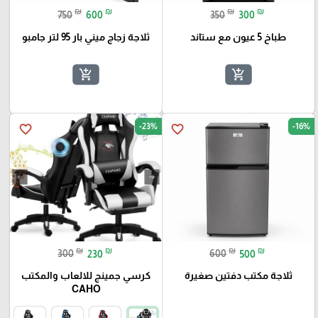
₪
₪
₪
₪
750
600
350
300
طباخ 5 عيون مع ستاند
ثلاجة زجاج ميني بار 95 لتر جامبو
add_shopping_cart
add_shopping_cart
-23%
-16%
favorite_border
favorite_border
₪
₪
₪
₪
300
230
600
500
ثلاجة مكتب دفتين صغيرة
كرسي جمينج للالعاب والمكتب
CAHO