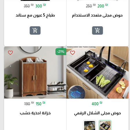
₪
₪
₪
₪
350
300
250
200
حوض مجلى متعدد الاستخدام
طباخ 5 عيون مع ستاند
add_shopping_cart
add_shopping_cart
-21%
favorite_border
favorite_border
₪
₪
₪
190
150
400
حوض مجلى الشلال الرقمي
خزانة احذية خشب