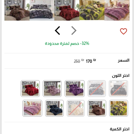
arrow_back_ios
arrow_forward_ios
favorite_border
-32%
خصم لفترة محدودة
السعر
₪
₪
250
170
اختر اللون
اختر الكمية