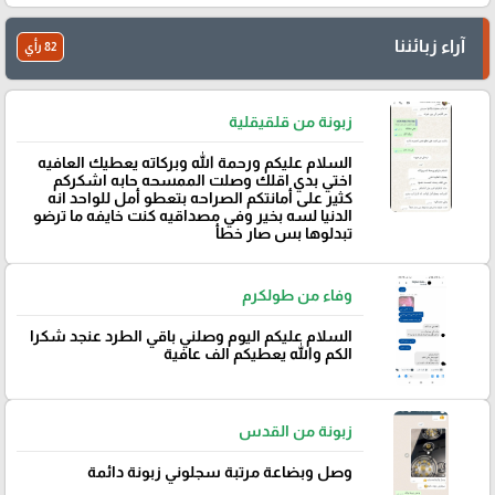
آراء زبائننا
82 رأي
زبونة من قلقيقلية
السلام عليكم ورحمة الله وبركاته يعطيك العافيه
اختي بدي اقلك وصلت الممسحه حابه اشكركم
كثير على أمانتكم الصراحه بتعطو أمل للواحد انه
الدنيا لسه بخير وفي مصداقيه كنت خايفه ما ترضو
تبدلوها بس صار خطأ
وفاء من طولكرم
السلام عليكم اليوم وصلني باقي الطرد عنجد شكرا
الكم والله يعطيكم الف عافية
زبونة من القدس
وصل وبضاعة مرتبة سجلوني زبونة دائمة