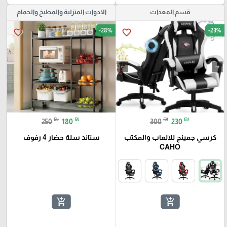
قسم المعدات
الادوات المنزلية والمطبخ والحمام
-28%
-23%
favorite_border
favorite_border
₪
₪
₪
₪
250
180
300
230
كرسي جمينج للالعاب والمكتب
ستاند سلة حضار 4 رفوف
CAHO
add_shopping_cart
add_shopping_cart