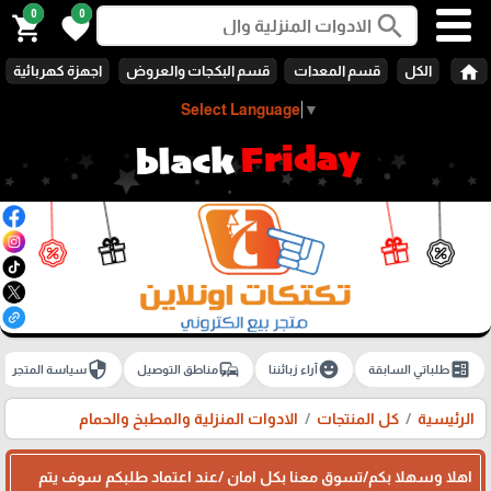
0
0
search
shopping_cart
favorite
home
الكل
قسم المعدات
قسم البكجات والعروض
اجهزة كهربائية
Select Language
▼
security
commute
emoji_emotions
ballot
طلباتي السابقة
آراء زبائننا
مناطق التوصيل
سياسة المتجر
الرئيسية
كل المنتجات
الادوات المنزلية والمطبخ والحمام
اهلا وسهلا بكم/تسوق معنا بكل امان /عند اعتماد طلبكم سوف يتم