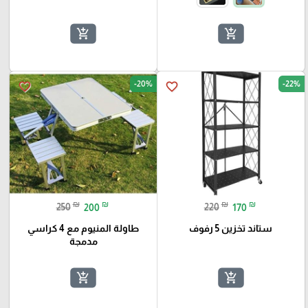
add_shopping_cart
add_shopping_cart
-20%
-22%
favorite_border
favorite_border
₪
₪
₪
₪
250
200
220
170
ستاند تخزين 5 رفوف
طاولة المنيوم مع 4 كراسي
مدمجة
add_shopping_cart
add_shopping_cart