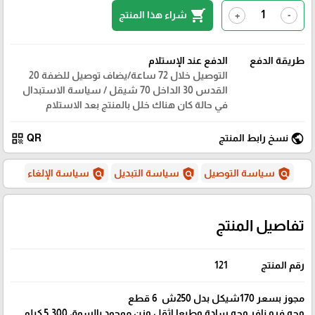
shopping_cart
شراء هذا المنتج
+
-
طريقة الدفع
الدفع عند الإستلام
التوصيل خلال 72 ساعة/يضاف توصيل للضفة 20
القدس 30 الداخل 70 شيقل / سياسة الاستبدال
في حالة كان هناك خلل بالمنتج بعد الاستلام
qr_code
public
نسخ رابط المنتج
QR
policy
policy
policy
سياسة التوصيل
سياسة التبديل
سياسة الإلغاء
تفاصيل المنتج
رقم المنتج
121
مجوز بسعر 170شيكل بدل 250ش 6 قطع
وجه فرو نافر وجه سادة وطبعا اثقل وزن موجود بالسوق 5.300 كيلو