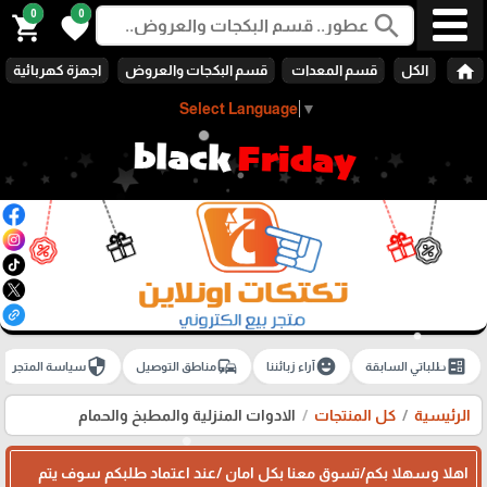
0
0
search
shopping_cart
favorite
home
الكل
قسم المعدات
قسم البكجات والعروض
اجهزة كهربائية
Select Language
▼
security
commute
emoji_emotions
ballot
طلباتي السابقة
آراء زبائننا
مناطق التوصيل
سياسة المتجر
الرئيسية
كل المنتجات
الادوات المنزلية والمطبخ والحمام
اهلا وسهلا بكم/تسوق معنا بكل امان /عند اعتماد طلبكم سوف يتم